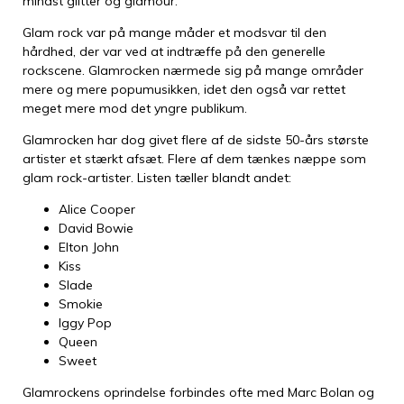
mindst glitter og glamour.
Glam rock var på mange måder et modsvar til den
hårdhed, der var ved at indtræffe på den generelle
rockscene. Glamrocken nærmede sig på mange områder
mere og mere popumusikken, idet den også var rettet
meget mere mod det yngre publikum.
Glamrocken har dog givet flere af de sidste 50-års største
artister et stærkt afsæt. Flere af dem tænkes næppe som
glam rock-artister. Listen tæller blandt andet:
Alice Cooper
David Bowie
Elton John
Kiss
Slade
Smokie
Iggy Pop
Queen
Sweet
Glamrockens oprindelse forbindes ofte med Marc Bolan og