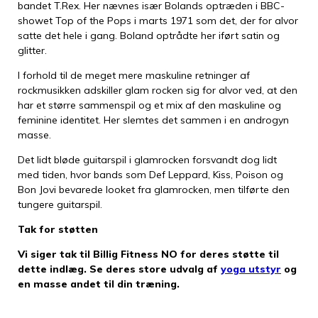
bandet T.Rex. Her nævnes især Bolands optræden i BBC-
showet Top of the Pops i marts 1971 som det, der for alvor
satte det hele i gang. Boland optrådte her iført satin og
glitter.
I forhold til de meget mere maskuline retninger af
rockmusikken adskiller glam rocken sig for alvor ved, at den
har et større sammenspil og et mix af den maskuline og
feminine identitet. Her slemtes det sammen i en androgyn
masse.
Det lidt bløde guitarspil i glamrocken forsvandt dog lidt
med tiden, hvor bands som Def Leppard, Kiss, Poison og
Bon Jovi bevarede looket fra glamrocken, men tilførte den
tungere guitarspil.
Tak for støtten
Vi siger tak til Billig Fitness NO for deres støtte til
dette indlæg. Se deres store udvalg af
yoga utstyr
og
en masse andet til din træning.