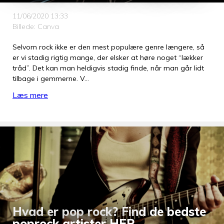
11/06/2020 13:33
Billede: Canva
Selvom rock ikke er den mest populære genre længere, så
er vi stadig rigtig mange, der elsker at høre noget “lækker
tråd”. Det kan man heldigvis stadig finde, når man går lidt
tilbage i gemmerne. V…
Læs mere
Hvad er pop rock? Find de bedste
poprock artister HER