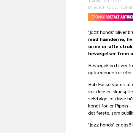
15/04/2021 09:02
Billede: Pixabay, z0ma
'Jazz hands' bliver br
med hænderne, hvo
arme er ofte strak
bevægelser frem og
Bevægelsen bliver fo
optrædende kor eller 
Bob Fosse var en af 
var danser, skuespille
selvfølge, at disse 
kendt for, er Pippin 
det første, som publi
'Jazz hands' er også k