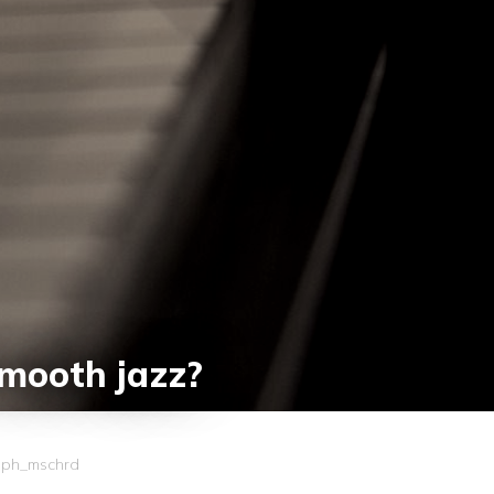
mooth jazz?
toph_mschrd