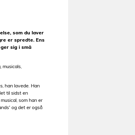
else, som du laver
re er spredte. Ens
ger sig i små
 musicals,
ls, han lavede. Han
t til sidst en
 musical, som han er
ands' og det er også