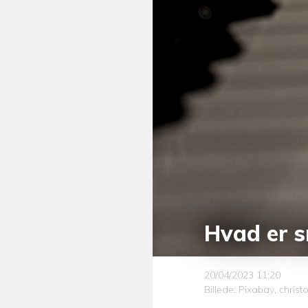
Hvad er s
20/04/2023 11:20
Billede: Pixabay, chris