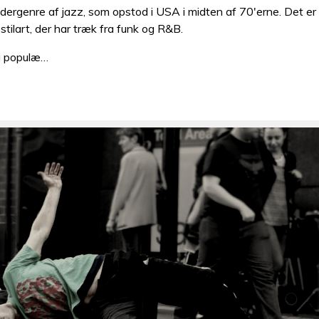
dergenre af jazz, som opstod i USA i midten af 70'erne. Det er
stilart, der har træk fra funk og R&B.
så populæ…