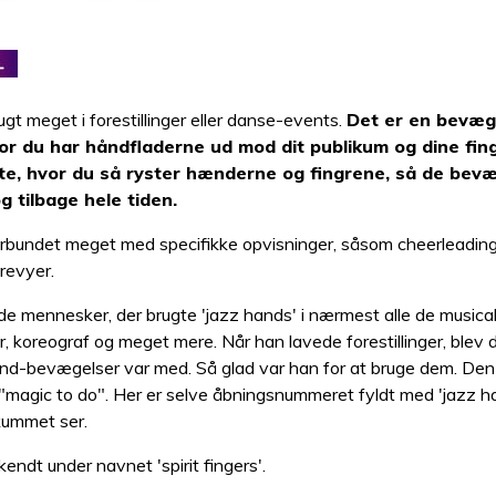
n
ugt meget i forestillinger eller danse-events.
Det er en bevæg
r du har håndfladerne ud mod dit publikum og dine fing
te, hvor du så ryster hænderne og fingrene, så de bevæ
 tilbage hele tiden.
rbundet meget med specifikke opvisninger, såsom cheerleading,
revyer.
de mennesker, der brugte 'jazz hands' i nærmest alle de musica
r, koreograf og meget mere. Når han lavede forestillinger, blev de
hånd-bevægelser var med. Så glad var han for at bruge dem. Den
- "magic to do". Her er selve åbningsnummeret fyldt med 'jazz h
kummet ser.
endt under navnet 'spirit fingers'.