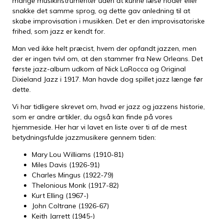
mange musikinstrumenter uden at kunne læse noder eller
snakke det samme sprog, og dette gav anledning til at
skabe improvisation i musikken. Det er den improvisatoriske
frihed, som jazz er kendt for.
Man ved ikke helt præcist, hvem der opfandt jazzen, men
der er ingen tvivl om, at den stammer fra New Orleans. Det
første jazz-album udkom af Nick LaRocca og Original
Dixieland Jazz i 1917. Man havde dog spillet jazz længe før
dette.
Vi har tidligere skrevet om, hvad er jazz og jazzens historie,
som er andre artikler, du også kan finde på vores
hjemmeside. Her har vi lavet en liste over ti af de mest
betydningsfulde jazzmusikere gennem tiden:
Mary Lou Williams (1910-81)
Miles Davis (1926-91)
Charles Mingus (1922-79)
Thelonious Monk (1917-82)
Kurt Elling (1967-)
John Coltrane (1926-67)
Keith Jarrett (1945-)