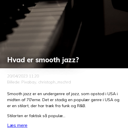
Hvad er smooth jazz?
20/04/2023 11:20
Billede: Pixabay, christoph_mschrd
Smooth jazz er en undergenre af jazz, som opstod i USA i
midten af 70'erne. Det er stadig en populær genre i USA og
er en stilart, der har træk fra funk og R&B.
Stilarten er faktisk så populæ…
Læs mere